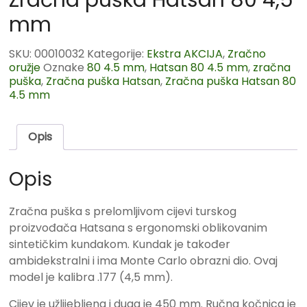
Zračna puška Hatsan 80 4,5
mm
SKU:
00010032
Kategorije:
Ekstra AKCIJA
,
Zračno
oružje
Oznake
80 4.5 mm
,
Hatsan 80 4.5 mm
,
zračna
puška
,
Zračna puška Hatsan
,
Zračna puška Hatsan 80
4.5 mm
Opis
Opis
Zračna puška s prelomljivom cijevi turskog
proizvođača Hatsana s ergonomski oblikovanim
sintetičkim kundakom. Kundak je također
ambidekstralni i ima Monte Carlo obrazni dio. Ovaj
model je kalibra .177 (4,5 mm).
Cijev je užlijebljena i duga je 450 mm. Ručna kočnica je