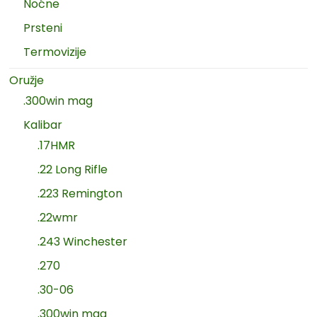
Noćne
Prsteni
Termovizije
Oružje
.300win mag
Kalibar
.17HMR
.22 Long Rifle
.223 Remington
.22wmr
.243 Winchester
.270
.30-06
.300win mag