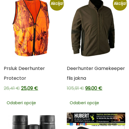
Akcija!
Akcija!
Prsluk Deerhunter
Deerhunter Gamekeeper
Protector
flis jakna
26,41
€
25,09
€
105,91
€
99,00
€
Odaberi opcije
Odaberi opcije