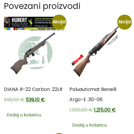
Povezani proizvodi
Akcija!
Akcija!
DIANA R-22 Carbon .22LR
Poluautomat Benelli
Argo-E .30-06
599,00
€
539,10
€
1.350,00
€
1.215,00
€
Dodaj u košaricu
Dodaj u košaricu