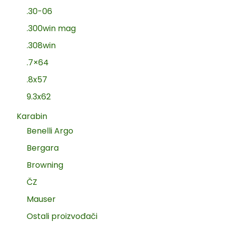
.30-06
.300win mag
.308win
.7×64
.8x57
9.3x62
Karabin
Benelli Argo
Bergara
Browning
ČZ
Mauser
Ostali proizvođači