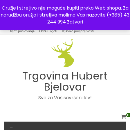
Oružje i streljivo nije moguće kupiti preko Web shopa. Za
narudžbu oružja i streljiva molimo Vas nazovite (+385) 43
043 244994
244 994
Zatvori
Trgovina
Kontakt
O nama
Plaćanje i dostava
Lista želja
Moj račun
Uvjeti poslovanja
Ostali uvjeti
Izjava o povjerljivosti
Trgovina Hubert
Bjelovar
Sve za Vaš savršeni lov!
0