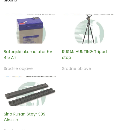
Srodno
Baterijski akumulator 6V
RUSAN HUNTING Tripod
4.5 Ah
štap
Srodne objave
Srodne objave
Šina Rusan Steyr SBS
Classic