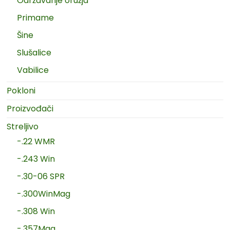
Održavanje oružja
Primame
Šine
Slušalice
Vabilice
Pokloni
Proizvođači
Streljivo
-.22 WMR
-.243 Win
-.30-06 SPR
-.300WinMag
-.308 Win
-.357Mag