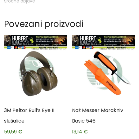
Srodne objave
Povezani proizvodi
3M Peltor Bull’s Eye II
Nož Messer Morakniv
slušalice
Basic 546
59,59
€
13,14
€