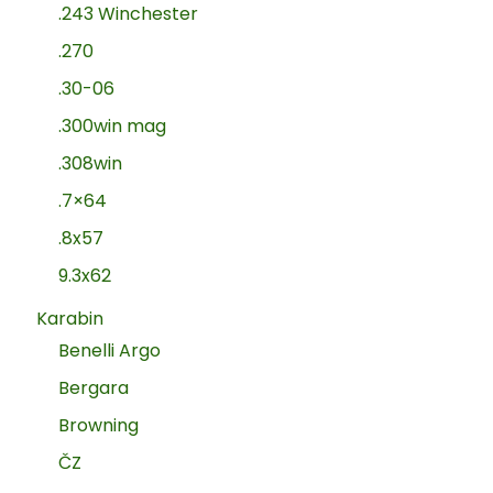
.243 Winchester
.270
.30-06
.300win mag
.308win
.7×64
.8x57
9.3x62
Karabin
Benelli Argo
Bergara
Browning
ČZ