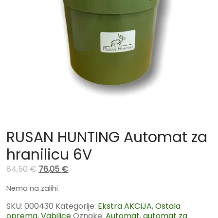
RUSAN HUNTING Automat za
hranilicu 6V
84,50
€
76,05
€
Nema na zalihi
SKU:
000430
Kategorije:
Ekstra AKCIJA
,
Ostala
oprema
,
Vabilice
Oznake:
Automat
,
automat za