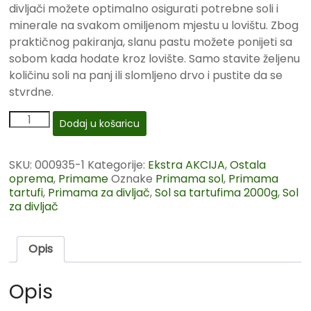
divljači možete optimalno osigurati potrebne soli i
minerale na svakom omiljenom mjestu u lovištu. Zbog
praktičnog pakiranja, slanu pastu možete ponijeti sa
sobom kada hodate kroz lovište. Samo stavite željenu
količinu soli na panj ili slomljeno drvo i pustite da se
stvrdne.
Dodaj u košaricu
SKU:
000935-1
Kategorije:
Ekstra AKCIJA
,
Ostala
oprema
,
Primame
Oznake
Primama sol
,
Primama
tartufi
,
Primama za divljač
,
Sol sa tartufima 2000g
,
Sol
za divljač
Opis
Opis