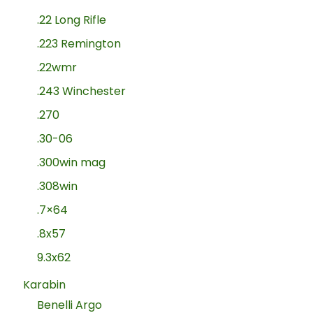
.22 Long Rifle
.223 Remington
.22wmr
.243 Winchester
.270
.30-06
.300win mag
.308win
.7×64
.8x57
9.3x62
Karabin
Benelli Argo