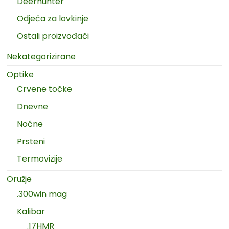
Deerhunter
Odjeća za lovkinje
Ostali proizvođači
Nekategorizirane
Optike
Crvene točke
Dnevne
Noćne
Prsteni
Termovizije
Oružje
.300win mag
Kalibar
.17HMR