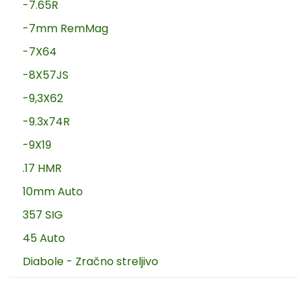
-7.65R
-7mm RemMag
-7X64
-8X57JS
-9,3X62
-9.3x74R
-9X19
.17 HMR
10mm Auto
357 SIG
45 Auto
Diabole - Zračno streljivo