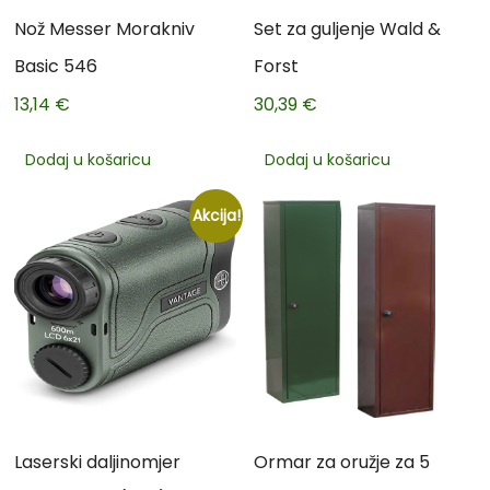
Nož Messer Morakniv
Set za guljenje Wald &
Basic 546
Forst
13,14
€
30,39
€
Dodaj u košaricu
Dodaj u košaricu
Akcija!
Laserski daljinomjer
Ormar za oružje za 5