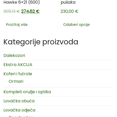
Hawke 6×21 (600)
pušaka
305,13
€
274,62
€
230,00
€
Pročitaj više
Odaberi opcije
Kategorije proizvoda
Dalekozori
Ekstra AKCIJA
Koferi i futrole
Ormari
Kompleti oružje i optika
Lovačka obuća
Lovačka odjeća